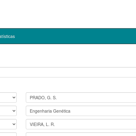
atísticas