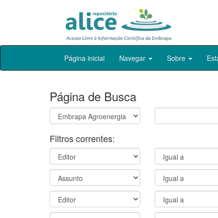
Skip
Página inicial
Navegar
Sobre
Est
navigation
Página de Busca
Filtros correntes: