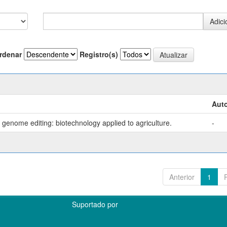
rdenar
Registro(s)
Auto
genome editing: biotechnology applied to agriculture.
-
Anterior
1
Suportado por