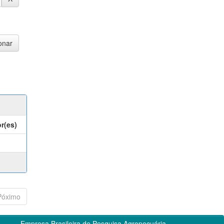
r(es)
Póximo
Empresa Brasileira de Pesquisa Agropecuária -