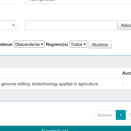
rdenar
Registro(s)
Auto
genome editing: biotechnology applied to agriculture.
-
Anterior
1
Suportado por