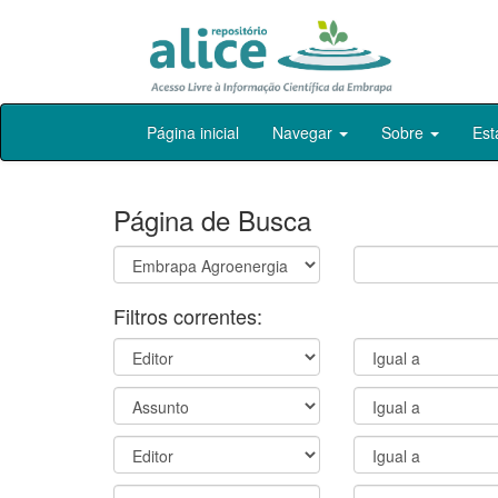
Skip
Página inicial
Navegar
Sobre
Est
navigation
Página de Busca
Filtros correntes: