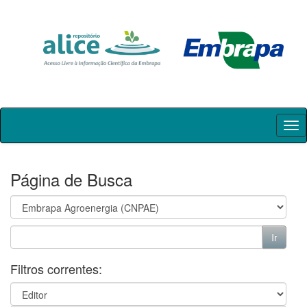
Skip
navigation
Página de Busca
Filtros correntes: