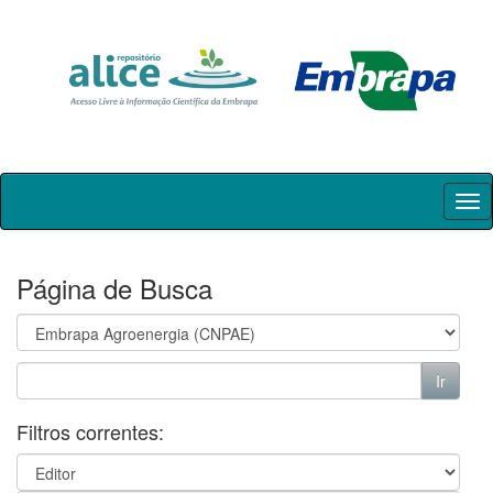
Skip
navigation
Página de Busca
Filtros correntes: