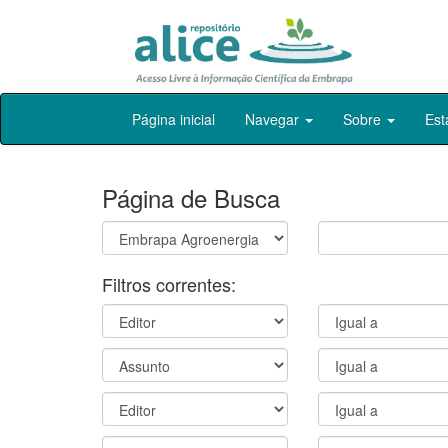
Skip
Página inicial
Navegar
Sobre
Est
navigation
Página de Busca
Filtros correntes: