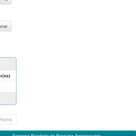
r(es)
Póximo
Empresa Brasileira de Pesquisa Agropecuária -