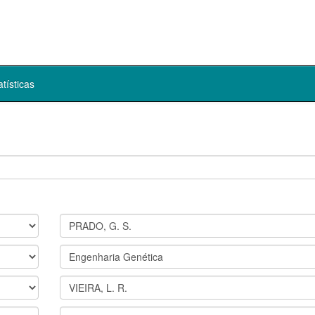
atísticas