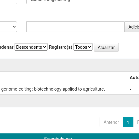
rdenar
Registro(s)
Auto
genome editing: biotechnology applied to agriculture.
-
Anterior
1
Suportado por