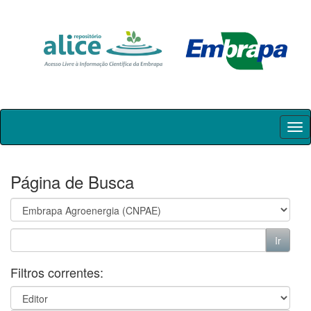
Skip
navigation
Página de Busca
Filtros correntes: