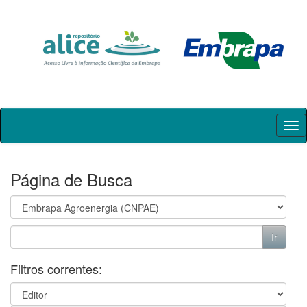
Skip
navigation
Página de Busca
Filtros correntes: