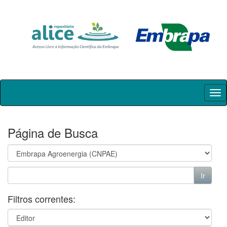
Skip
navigation
Página de Busca
Filtros correntes: