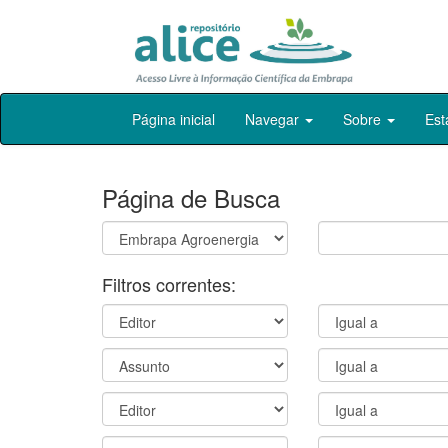
Skip
Página inicial
Navegar
Sobre
Est
navigation
Página de Busca
Filtros correntes: