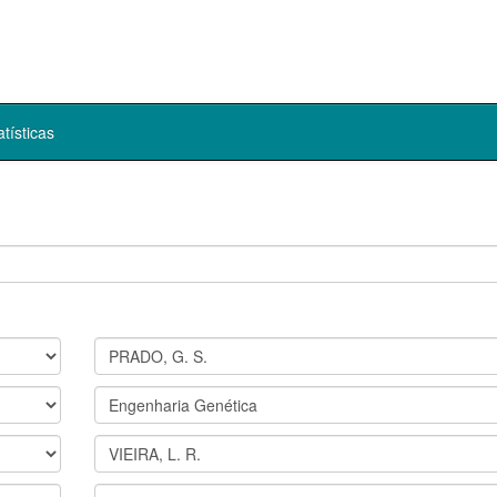
atísticas