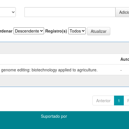
rdenar
Registro(s)
Auto
genome editing: biotechnology applied to agriculture.
-
Anterior
1
Suportado por