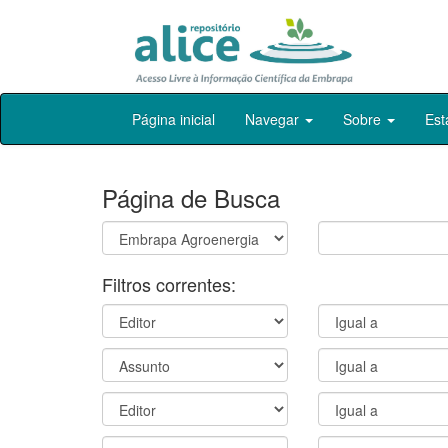
Skip
Página inicial
Navegar
Sobre
Est
navigation
Página de Busca
Filtros correntes: