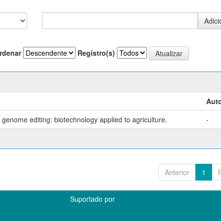
rdenar
Registro(s)
Auto
genome editing: biotechnology applied to agriculture.
-
Anterior
1
Suportado por