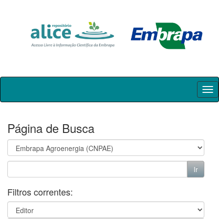
Skip
navigation
Página de Busca
Filtros correntes: