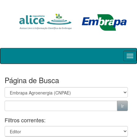
Skip
navigation
Página de Busca
Filtros correntes: