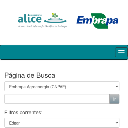
Skip
navigation
Página de Busca
Filtros correntes: