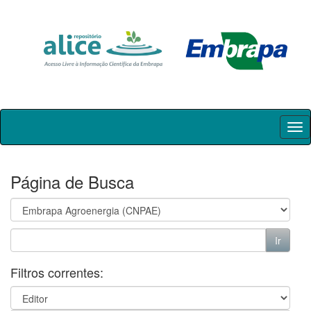
Skip
navigation
Página de Busca
Filtros correntes: