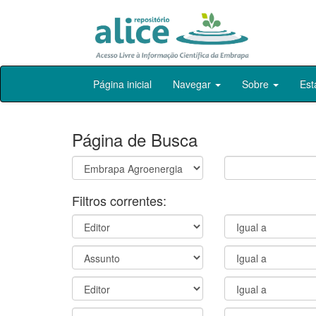
Skip
Página inicial
Navegar
Sobre
Est
navigation
Página de Busca
Filtros correntes: