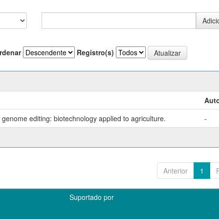
rdenar
Registro(s)
Auto
genome editing: biotechnology applied to agriculture.
-
Anterior
1
Suportado por