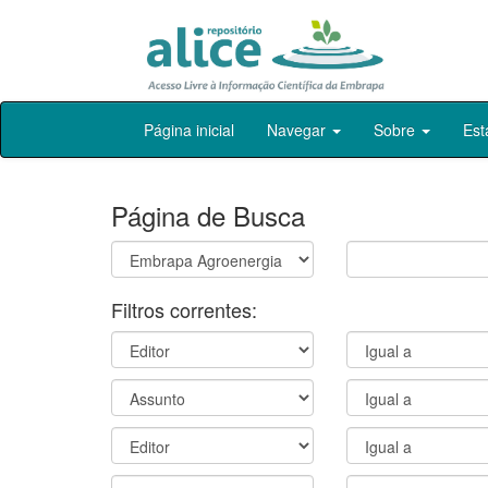
Skip
Página inicial
Navegar
Sobre
Est
navigation
Página de Busca
Filtros correntes: