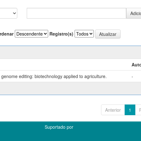
rdenar
Registro(s)
Auto
genome editing: biotechnology applied to agriculture.
-
Anterior
1
Suportado por