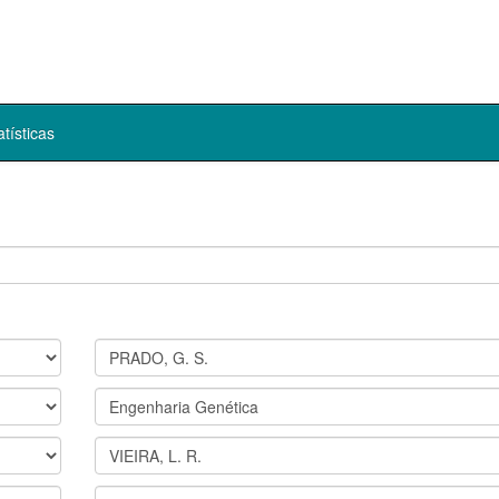
atísticas