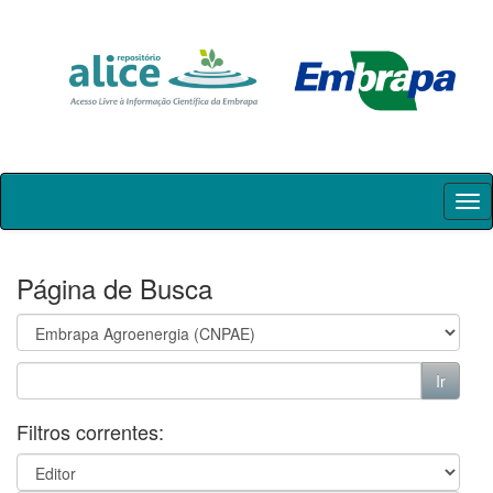
Skip
navigation
Página de Busca
Filtros correntes: