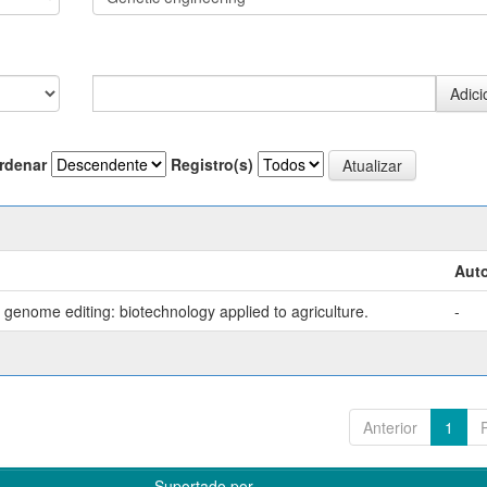
rdenar
Registro(s)
Auto
genome editing: biotechnology applied to agriculture.
-
Anterior
1
Suportado por