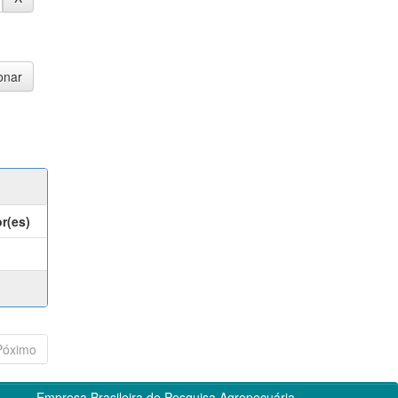
r(es)
Póximo
Empresa Brasileira de Pesquisa Agropecuária -