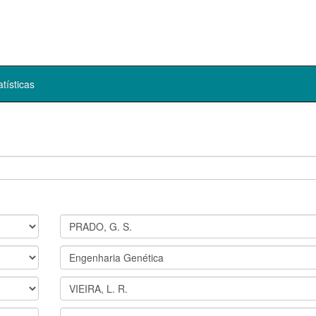
atísticas