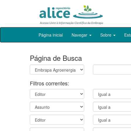
Skip
Página inicial
Navegar
Sobre
Est
navigation
Página de Busca
Filtros correntes: