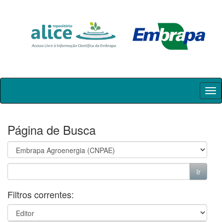
Skip
navigation
Página de Busca
Filtros correntes: