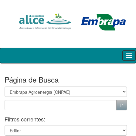
Skip
navigation
Página de Busca
Filtros correntes: