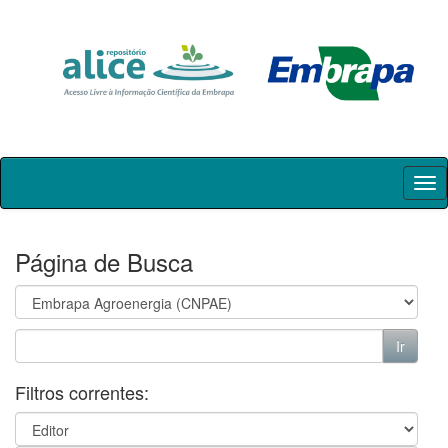
Skip
navigation
Página de Busca
Filtros correntes: