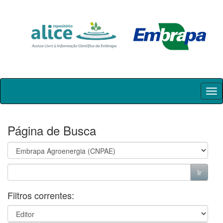
Skip
navigation
Página de Busca
Filtros correntes: