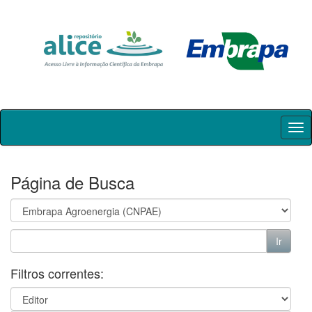
Skip
navigation
Página de Busca
Filtros correntes: