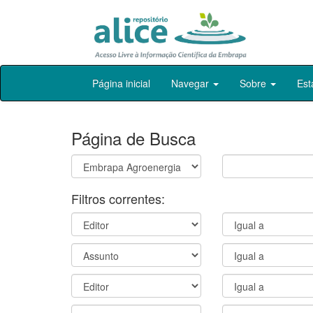
Skip
Página inicial
Navegar
Sobre
Est
navigation
Página de Busca
Filtros correntes: