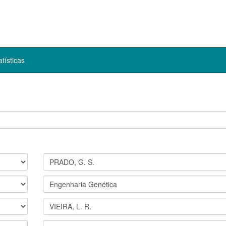
atísticas