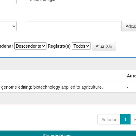
rdenar
Registro(s)
Auto
genome editing: biotechnology applied to agriculture.
-
Anterior
1
Suportado por