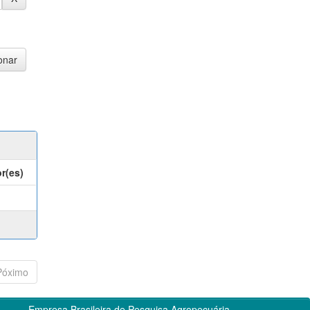
r(es)
Póximo
Empresa Brasileira de Pesquisa Agropecuária -