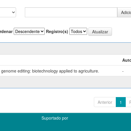
rdenar
Registro(s)
Auto
genome editing: biotechnology applied to agriculture.
-
Anterior
1
Suportado por