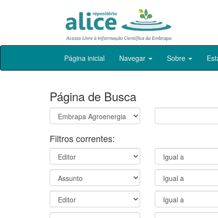
Skip
Página inicial
Navegar
Sobre
Est
navigation
Página de Busca
Filtros correntes: