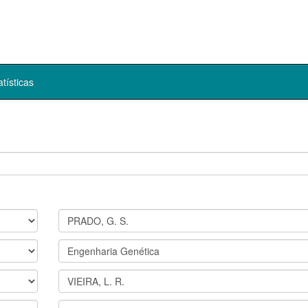
atísticas