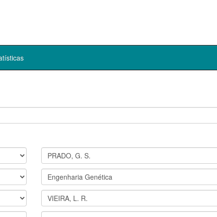
atísticas