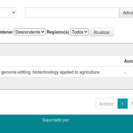
rdenar
Registro(s)
Auto
genome editing: biotechnology applied to agriculture.
-
Anterior
1
Suportado por