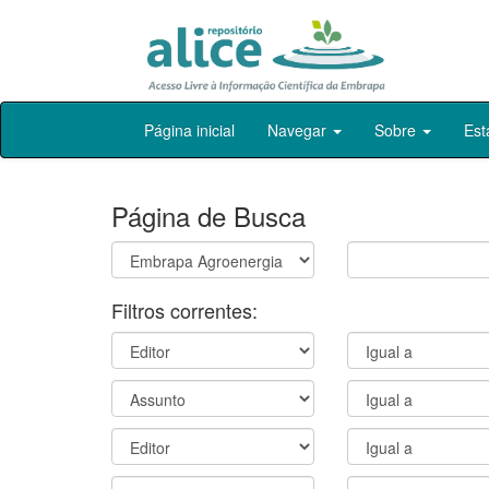
Skip
Página inicial
Navegar
Sobre
Est
navigation
Página de Busca
Filtros correntes: