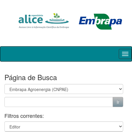
Skip
navigation
Página de Busca
Filtros correntes: