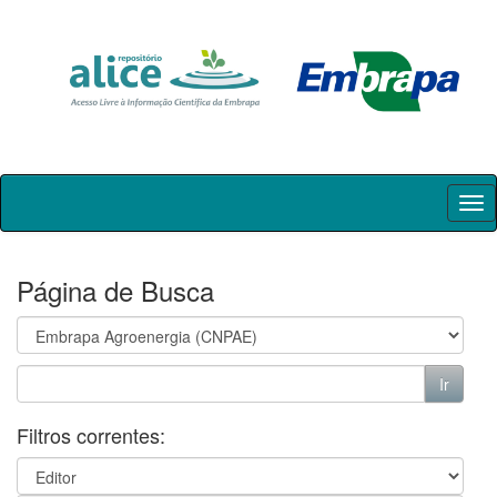
Skip
navigation
Página de Busca
Filtros correntes: