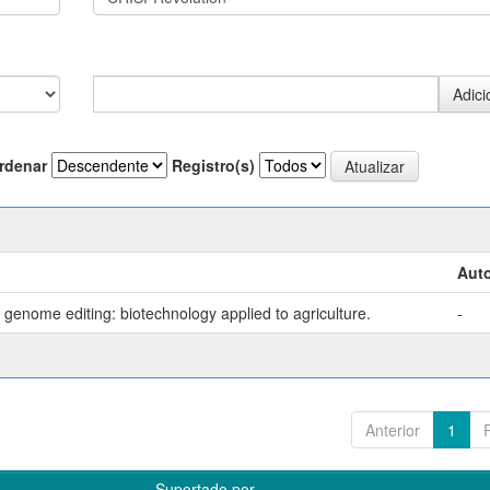
rdenar
Registro(s)
Auto
genome editing: biotechnology applied to agriculture.
-
Anterior
1
Suportado por