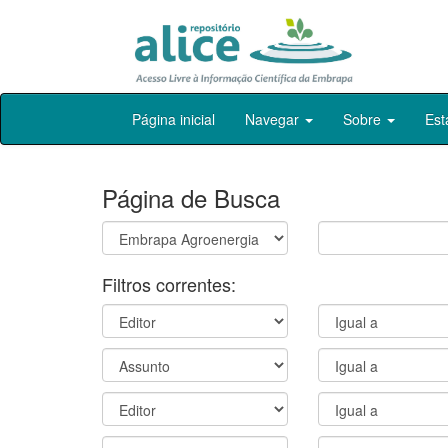
Skip
Página inicial
Navegar
Sobre
Est
navigation
Página de Busca
Filtros correntes: