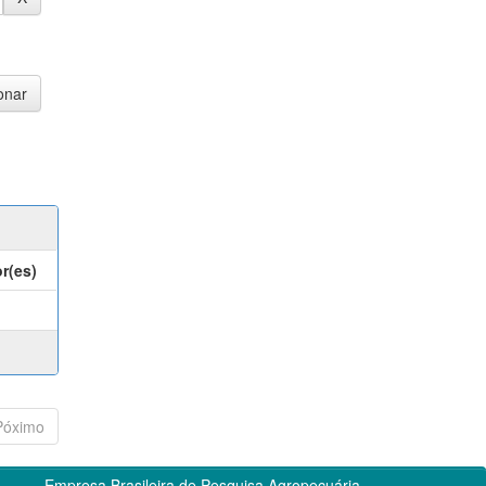
r(es)
Póximo
Empresa Brasileira de Pesquisa Agropecuária -