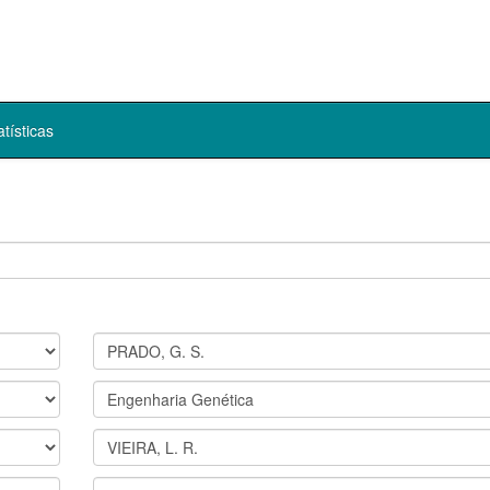
atísticas