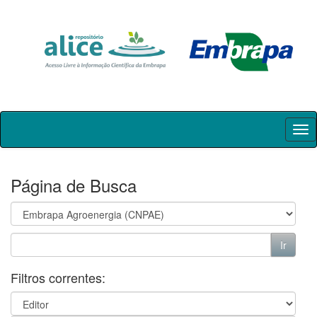
Skip
navigation
Página de Busca
Filtros correntes: