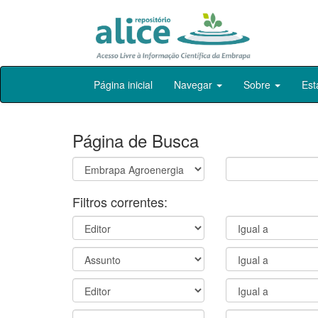
Skip
Página inicial
Navegar
Sobre
Est
navigation
Página de Busca
Filtros correntes: