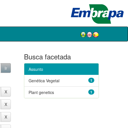
Busca facetada
Assunto
Genética Vegetal
1
Plant genetics
1