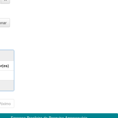
r(es)
Póximo
Empresa Brasileira de Pesquisa Agropecuária -