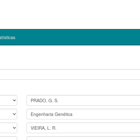
atísticas