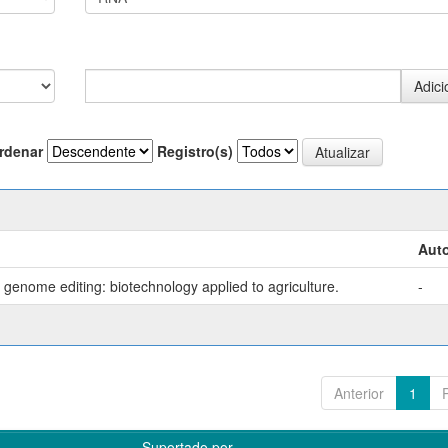
rdenar
Registro(s)
Auto
genome editing: biotechnology applied to agriculture.
-
Anterior
1
Suportado por