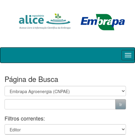
Skip
navigation
Página de Busca
Filtros correntes: