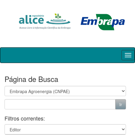
Skip
navigation
Página de Busca
Filtros correntes: