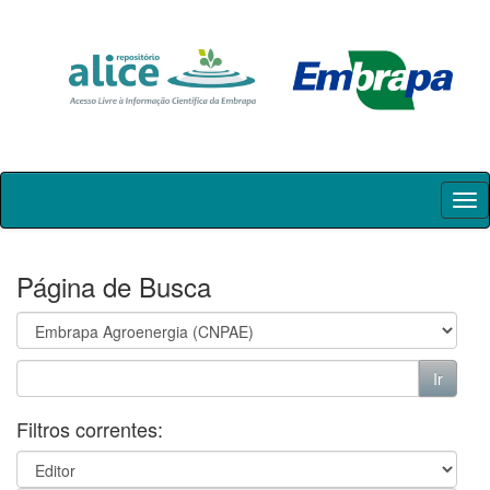
Skip
navigation
Página de Busca
Filtros correntes: