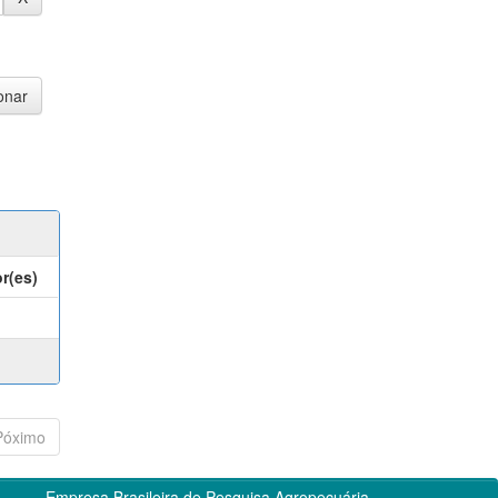
r(es)
Póximo
Empresa Brasileira de Pesquisa Agropecuária -