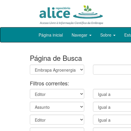
Skip
Página inicial
Navegar
Sobre
Est
navigation
Página de Busca
Filtros correntes: