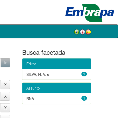
Busca facetada
Editor
SILVA, N. V. e
1
Assunto
RNA
1