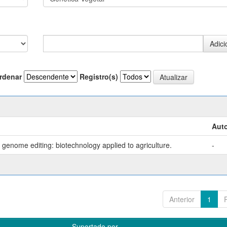
rdenar
Registro(s)
Auto
genome editing: biotechnology applied to agriculture.
-
Anterior
1
Suportado por