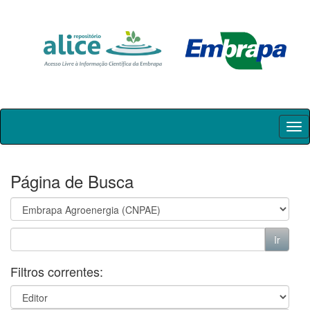
Skip
navigation
Página de Busca
Filtros correntes: