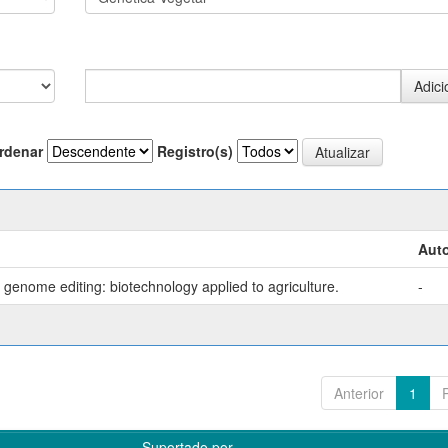
rdenar
Registro(s)
Auto
genome editing: biotechnology applied to agriculture.
-
Anterior
1
Suportado por