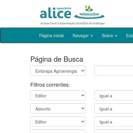
Skip
Página inicial
Navegar
Sobre
Est
navigation
Página de Busca
Filtros correntes: