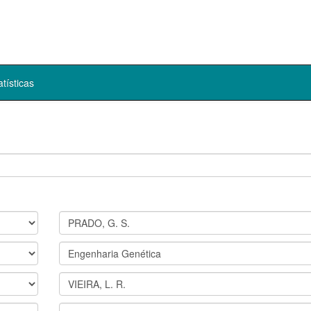
atísticas