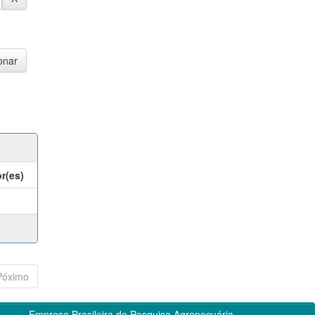
r(es)
Póximo
Empresa Brasileira de Pesquisa Agropecuária -