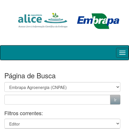
Skip
navigation
Página de Busca
Filtros correntes: