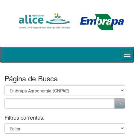
Skip
navigation
Página de Busca
Filtros correntes: