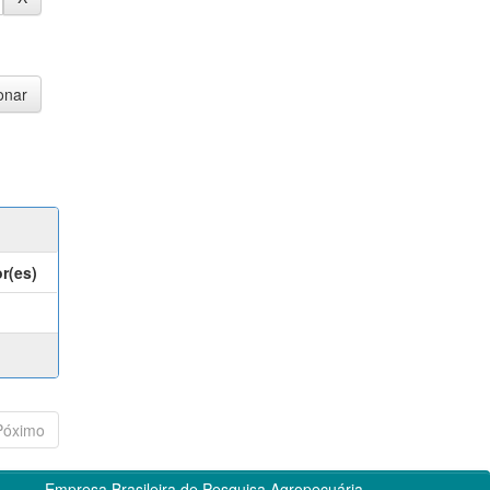
r(es)
Póximo
Empresa Brasileira de Pesquisa Agropecuária -