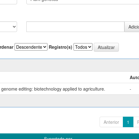
rdenar
Registro(s)
Auto
genome editing: biotechnology applied to agriculture.
-
Anterior
1
Suportado por