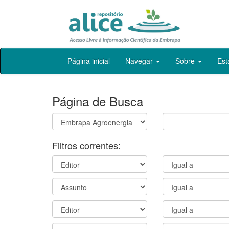
Skip
Página inicial
Navegar
Sobre
Est
navigation
Página de Busca
Filtros correntes: