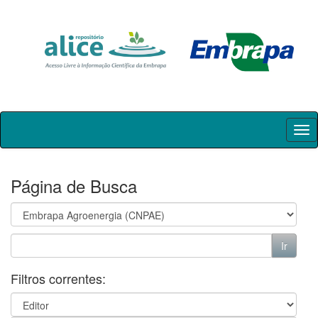
Skip
navigation
Página de Busca
Filtros correntes: