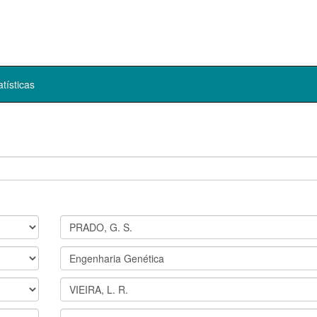
atísticas