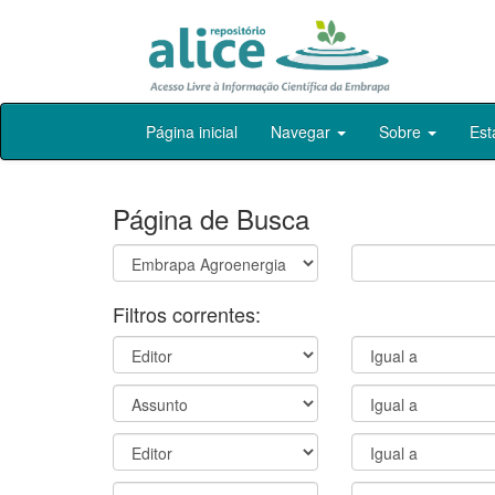
Skip
Página inicial
Navegar
Sobre
Est
navigation
Página de Busca
Filtros correntes: