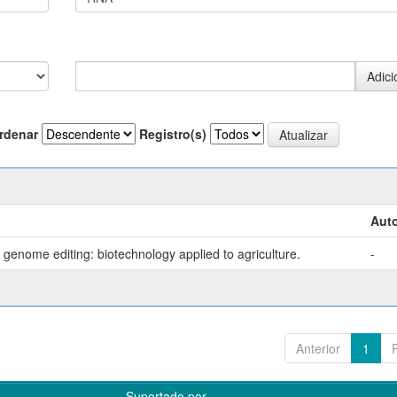
rdenar
Registro(s)
Auto
genome editing: biotechnology applied to agriculture.
-
Anterior
1
Suportado por