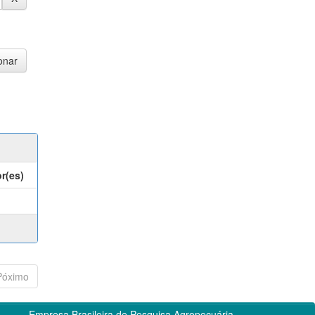
r(es)
Póximo
Empresa Brasileira de Pesquisa Agropecuária -