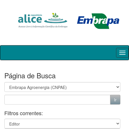
Skip
navigation
Página de Busca
Filtros correntes: