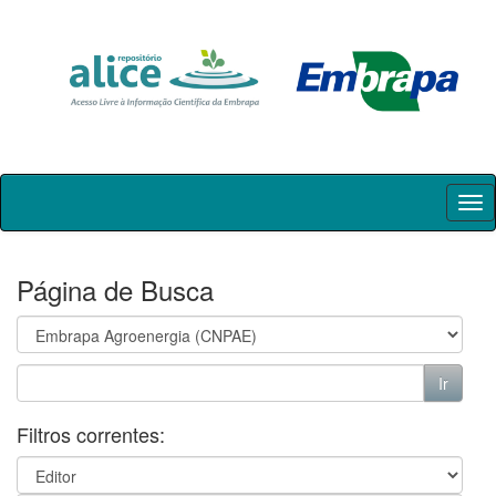
Skip
navigation
Página de Busca
Filtros correntes: