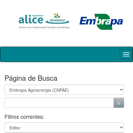
Skip
navigation
Página de Busca
Filtros correntes: