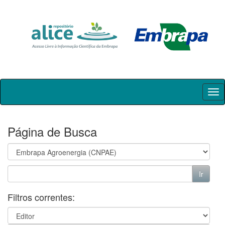
Skip
navigation
Página de Busca
Filtros correntes: