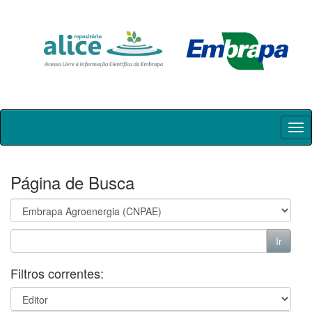
Skip
navigation
Página de Busca
Filtros correntes: