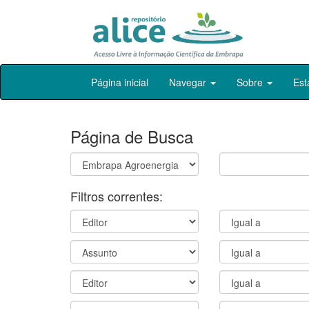
Skip
Página inicial
Navegar
Sobre
Est
navigation
Página de Busca
Filtros correntes: