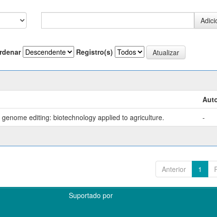
rdenar
Registro(s)
Auto
genome editing: biotechnology applied to agriculture.
-
Anterior
1
Suportado por