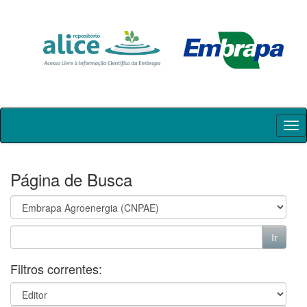
Skip
navigation
Página de Busca
Filtros correntes: