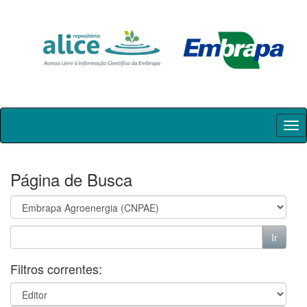
Skip
navigation
Página de Busca
Filtros correntes: